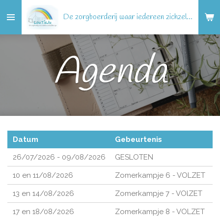
Ga
De zorgboerderij waar iedereen zichzelf kan zijn!
direct
naar
de
Agenda
hoofdinhoud
Datum
Gebeurtenis
26/07/2026 - 09/08/2026
GESLOTEN
10 en 11/08/2026
Zomerkampje 6 - VOLZET
13 en 14/08/2026
Zomerkampje 7 - VOlZET
17 en 18/08/2026
Zomerkampje 8 - VOLZET