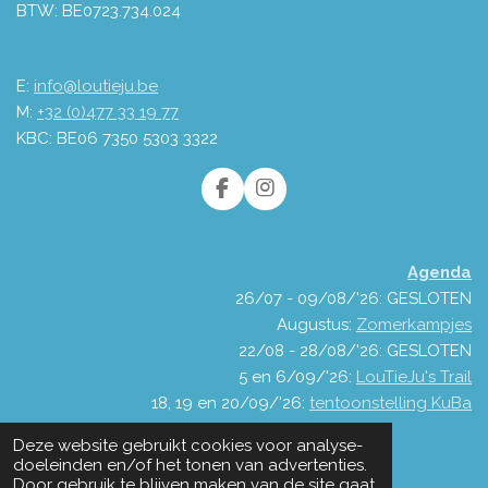
BTW: BE0723.734.024
E:
info@loutieju.be
M:
+32 (0)477 33 19 77
KBC: BE06 7350 5303 3322
F
I
a
n
c
s
e
t
Agenda
b
a
o
g
26/07 - 09/08/'26: GESLOTEN
o
r
Augustus:
Zomerkampjes
k
a
22/08 - 28/08/'26: GESLOTEN
m
5 en 6/09/'26:
LouTieJu's Trail
18, 19 en 20/09/'26:
tentoonstelling KuBa
© 2021 - 2026 LouTieJu
Deze website gebruikt cookies voor analyse-
Powered by
JouwWeb
doeleinden en/of het tonen van advertenties.
Door gebruik te blijven maken van de site gaat