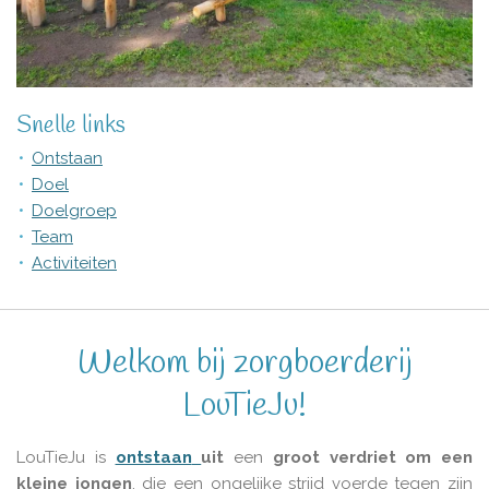
Snelle links
Ontstaan
Doel
Doelgroep
Team
Activiteiten
Welkom bij zorgboerderij
LouTieJu!
LouTieJu is
ontstaan
uit
een
groot verdriet om een
kleine jongen
, die een ongelijke strijd voerde tegen zijn