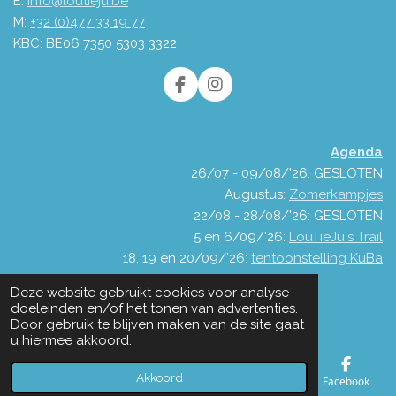
E:
info@loutieju.be
M:
+32 (0)477 33 19 77
KBC: BE06 7350 5303 3322
F
I
a
n
c
s
e
t
Agenda
b
a
o
g
26/07 - 09/08/'26: GESLOTEN
o
r
Augustus:
Zomerkampjes
k
a
22/08 - 28/08/'26: GESLOTEN
m
5 en 6/09/'26:
LouTieJu's Trail
18, 19 en 20/09/'26:
tentoonstelling KuBa
© 2021 - 2026 LouTieJu
Deze website gebruikt cookies voor analyse-
Powered by
JouwWeb
doeleinden en/of het tonen van advertenties.
Door gebruik te blijven maken van de site gaat
u hiermee akkoord.
Akkoord
E-mailadres
Telefoonnummer
Kaart
Facebook