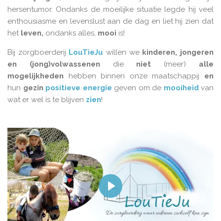
hersentumor. Ondanks de moeilijke situatie legde hij veel
enthousiasme en levenslust aan de dag en liet hij zien dat
het
leven,
ondanks alles,
mooi
is!
Bij zorgboerderij
LouTieJu
willen we
kinderen, jongeren
en (jong)volwassenen
die
niet
(meer)
alle
mogelijkheden
hebben binnen onze maatschappij
en
hun
gezin
positieve
energie
geven om de
mooiheid
van
wat er wel is te blijven
zien
!
P
l
a