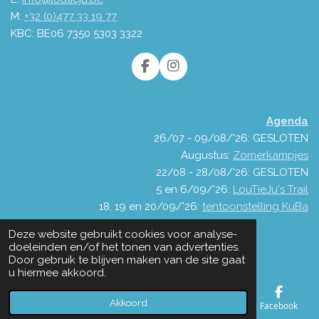
M:
+32 (0)477 33 19 77
KBC: BE06 7350 5303 3322
F
I
a
n
c
s
e
t
Agenda
b
a
o
g
26/07 - 09/08/'26: GESLOTEN
o
r
Augustus:
Zomerkampjes
k
a
22/08 - 28/08/'26: GESLOTEN
m
5 en 6/09/'26:
LouTieJu's Trail
18, 19 en 20/09/'26:
tentoonstelling KuBa
© 2021 - 2026 LouTieJu
Deze website gebruikt cookies voor analyse-
Powered by
JouwWeb
doeleinden en/of het tonen van advertenties.
Door gebruik te blijven maken van de site gaat
u hiermee akkoord.
Akkoord
E-mailadres
Telefoonnummer
Kaart
Facebook