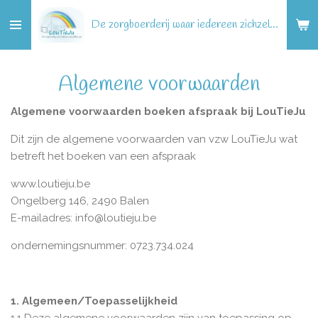
Ga
De zorgboerderij waar iedereen zichzelf kan zijn!
direct
naar
de
Algemene voorwaarden
hoofdinhoud
Algemene voorwaarden boeken afspraak bij LouTieJu
Dit zijn de algemene voorwaarden van vzw LouTieJu wat
betreft het boeken van een afspraak
www.loutieju.be
Ongelberg 146, 2490 Balen
E-mailadres: info@loutieju.be
ondernemingsnummer: 0723.734.024
1. Algemeen/Toepasselijkheid