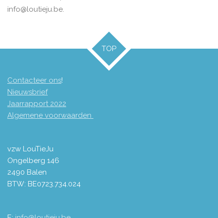
info@loutieju.be.
TOP
Contacteer ons
!
Nieuwsbrief
Jaarrapport 2
022
Algemene voorwaarden
vzw LouTieJu
Ongelberg 146
2490 Balen
BTW: BE0723.734.024
E:
info@loutieju.be