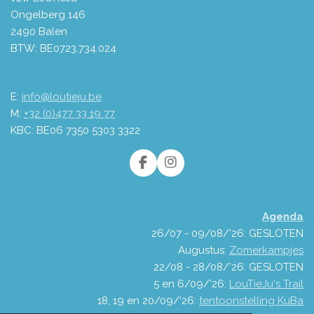
Ongelberg 146
2490 Balen
BTW: BE0723.734.024
E:
info@loutieju.be
M:
+32 (0)477 33 19 77
KBC: BE06 7350 5303 3322
F
I
a
n
c
s
e
t
Agenda
b
a
o
g
26/07 - 09/08/'26: GESLOTEN
o
r
Augustus:
Zomerkampjes
k
a
22/08 - 28/08/'26: GESLOTEN
m
5 en 6/09/'26:
LouTieJu's Trail
18, 19 en 20/09/'26:
tentoonstelling KuBa