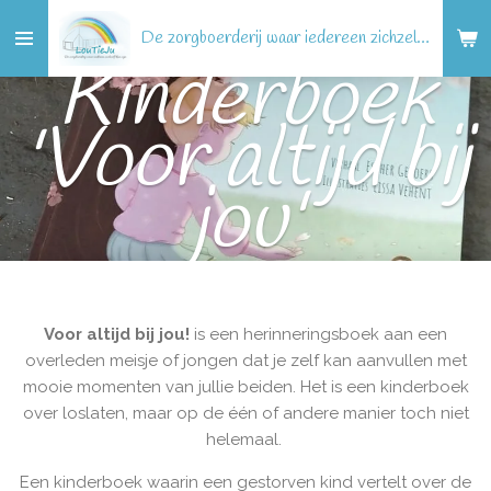
Ga
De zorgboerderij waar iedereen zichzelf kan zijn!
direct
Kinderboek
naar
de
'Voor altijd bij
hoofdinhoud
jou'
Voor altijd bij jou!
is een herinneringsboek aan een
overleden meisje of jongen dat je zelf kan aanvullen met
mooie momenten van jullie beiden. Het is een kinderboek
over loslaten, maar op de één of andere manier toch niet
helemaal.
Een kinderboek waarin een gestorven kind vertelt over de