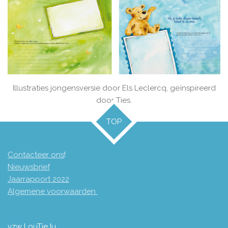
Illustraties jongensversie door Els Leclercq, geïnspireerd
door Ties.
TOP
Contacteer ons
!
Nieuwsbrief
Jaarrapport 2
022
Algemene voorwaarden
vzw LouTieJu