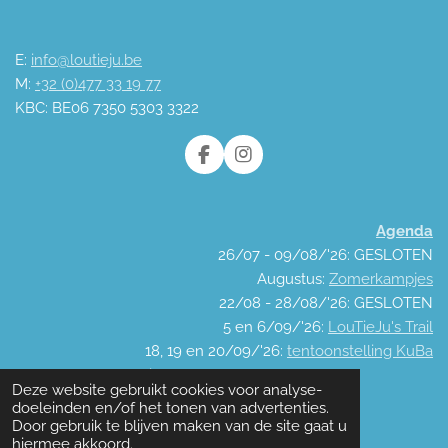
E:
info@loutieju.be
M:
+32 (0)477 33 19 77
KBC: BE06 7350 5303 3322
F
I
a
n
c
s
e
t
Agenda
b
a
o
g
26/07 - 09/08/'26: GESLOTEN
o
r
Augustus:
Zomerkampjes
k
a
22/08 - 28/08/'26: GESLOTEN
m
5 en 6/09/'26:
LouTieJu's Trail
18, 19 en 20/09/'26:
tentoonstelling KuBa
© 2021 - 2026 LouTieJu
Deze website gebruikt cookies voor analyse-
Powered by
JouwWeb
doeleinden en/of het tonen van advertenties.
Door gebruik te blijven maken van de site gaat u
hiermee akkoord.