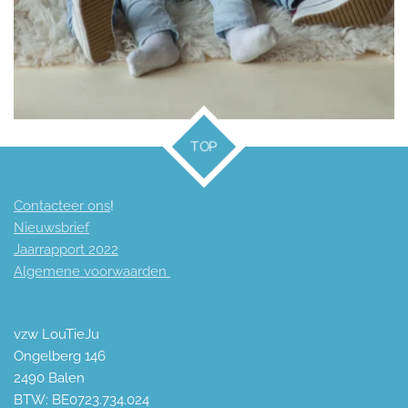
TOP
Contacteer ons
!
Nieuwsbrief
Jaarrapport 2
022
Algemene voorwaarden
vzw LouTieJu
Ongelberg 146
2490 Balen
BTW: BE0723.734.024