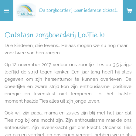
Ga
De zorgboerderij waar iedereen zichzelf kan zijn!
direct
naar
de
Ontstaan zorgboerderij LouTieJu
hoofdinhoud
Drie kinderen, drie levens… Helaas mogen we nu nog maar
voor twee van hen zorgen.
​Op 12 november 2017 verloor ons zoontje Ties op 3,5 jarige
leeftijd de strijd tegen kanker. Een jaar lang heeft hij alles
gegeven om zijn hersentumor te kunnen overleven.
De
oneerlijke en zware strijd kon zijn enthousiasme, positieve
energie en levenslust niet temperen. Tot het laatste
moment haalde Ties alles uit zijn jonge leven.
​Ook wij, zijn papa, mama en zusjes zijn blij met het jaar dat
Ties nog bij ons mocht zijn. Zijn enthousiasme maakte ons
enthousiast. Zijn levenskracht gaf ons kracht.
Ondanks Ties
zijn pijn en verdriet, en ons eigen verdriet, hebben we er als