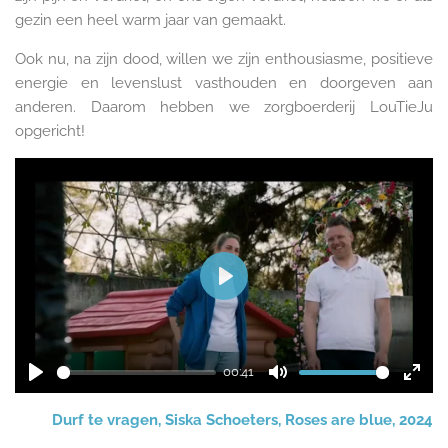
gezin een heel warm jaar van gemaakt.
​Ook nu, na zijn dood, willen we zijn enthousiasme, positieve
energie en levenslust vasthouden en doorgeven aan
anderen.
Daarom hebben we zorgboerderij LouTieJu
opgericht
!
P
l
a
y
00:41
P
M
E
l
u
n
Durf te vragen, Siska Schoeters, Roses are blue, 2024
a
t
t