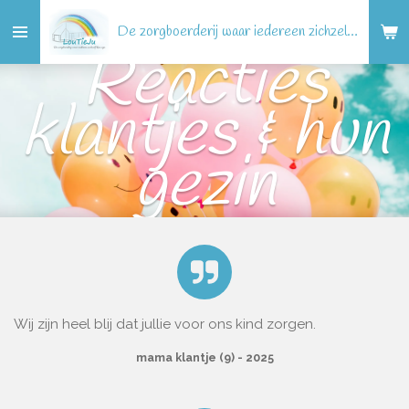
Ga
De zorgboerderij waar iedereen zichzelf kan zijn!
direct
Reacties
naar
de
klantjes & hun
hoofdinhoud
gezin
Wij zijn heel blij dat jullie voor ons kind zorgen.
mama klantje (9) - 2025