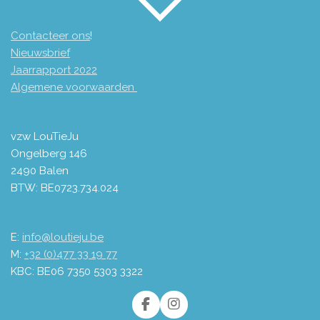
Contacteer ons
!
Nieuwsbrief
Jaarrapport 2
022
Algemene voorwaarden
vzw LouTieJu
Ongelberg 146
2490 Balen
BTW: BE0723.734.024
E:
info@loutieju.be
M:
+32 (0)477 33 19 77
KBC: BE06 7350 5303 3322
F
I