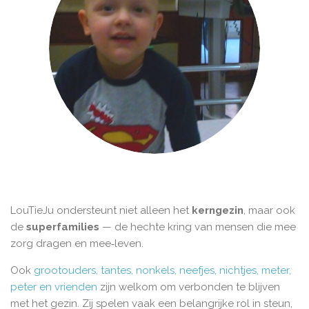
LouTieJu ondersteunt niet alleen het
kerngezin
, maar ook
de
superfamilies
— de hechte kring van mensen die mee
zorg dragen en mee‑leven.
Ook
grootouders, tantes, nonkels, neefjes, nichtjes, meter,
peter en vrienden
zijn welkom om verbonden te blijven
met het gezin. Zij spelen vaak een belangrijke rol in steun,