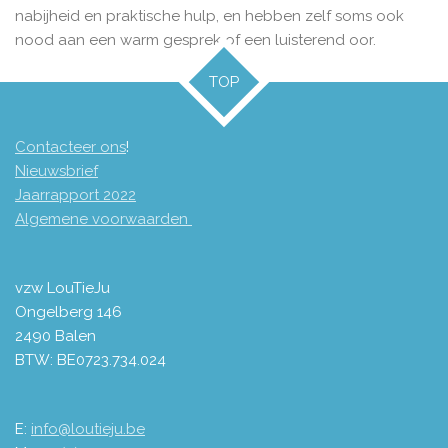
nabijheid en praktische hulp, en hebben zelf soms ook
nood aan een warm gesprek of een luisterend oor.
TOP
Contacteer ons
!
Nieuwsbrief
Jaarrapport 2
022
Algemene voorwaarden
vzw LouTieJu
Ongelberg 146
2490 Balen
BTW: BE0723.734.024
E:
info@loutieju.be