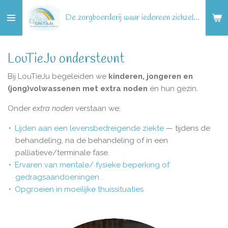
Ga
De zorgboerderij waar iedereen zichzelf kan zijn!
direct
naar
de
LouTieJu ondersteunt
hoofdinhoud
Bij LouTieJu begeleiden we
kinderen, jongeren en
(jong)volwassenen met extra noden
én hun gezin.
Onder
extra noden
verstaan we:
Lijden aan een levensbedreigende ziekte
— tijdens de
behandeling, na de behandeling of in een
palliatieve/terminale fase.
Ervaren van mentale/ fysieke beperking of
gedragsaandoeningen
.
Opgroeien in moeilijke thuissituaties