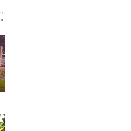
ent
 en