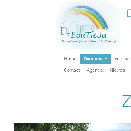
Ga
D
direct
naar
de
hoofdinhoud
Home
Over ons
Voor wi
Contact
Agenda
Nieuws
Z