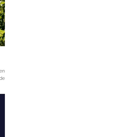
 en
 de