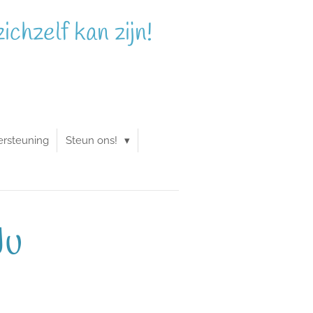
chzelf kan zijn!
ersteuning
Steun ons!
Ju