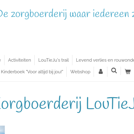
e zorgboerderij waar iedereen zi
e
Activiteiten
LouTieJu's trail
Levend verlies en rouwond
Kinderboek "Voor altijd bij jou!"
Webshop
orgboerderij LouTie