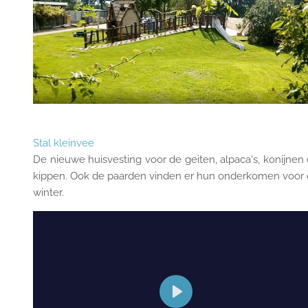
Stal kleinvee
De nieuwe huisvesting voor de geiten, alpaca's, konijnen
kippen. Ook de paarden vinden er hun onderkomen voor
winter.
P