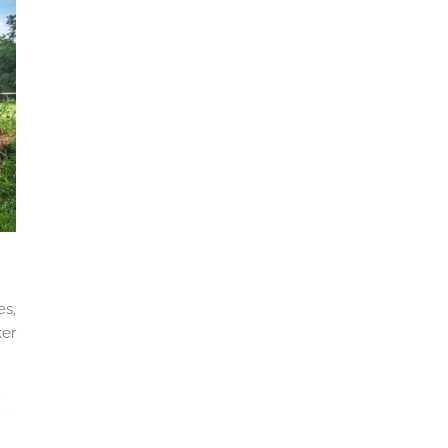
es,
er