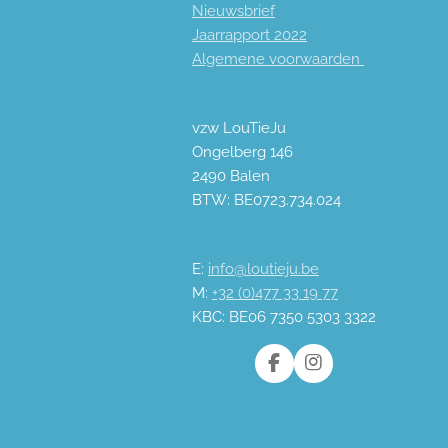
Nieuwsbrief
f
Jaarrapport 2
022
u
Algemene voorwaarden
l
l
s
vzw LouTieJu
c
Ongelberg 146
r
2490 Balen
e
BTW: BE0723.734.024
e
n
E:
info@loutieju.be
M:
+32 (0)477 33 19 77
KBC: BE06 7350 5303 3322
F
I
a
n
c
s
e
t
b
a