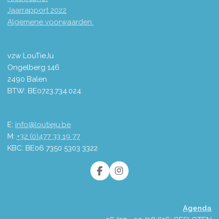
Jaarrapport 2
022
Algemene voorwaarden
vzw LouTieJu
Ongelberg 146
2490 Balen
BTW: BE0723.734.024
E:
info@loutieju.be
M:
+32 (0)477 33 19 77
KBC: BE06 7350 5303 3322
F
I
a
n
c
s
e
t
Agenda
b
a
o
g