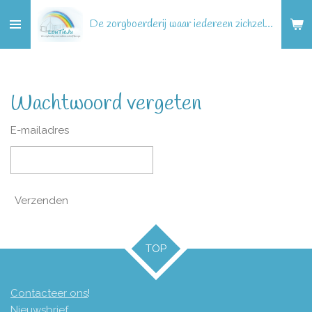
Ga
De zorgboerderij waar iedereen zichzelf kan zijn!
direct
naar
de
hoofdinhoud
Wachtwoord vergeten
E-mailadres
Verzenden
TOP
Contacteer ons
!
Nieuwsbrief