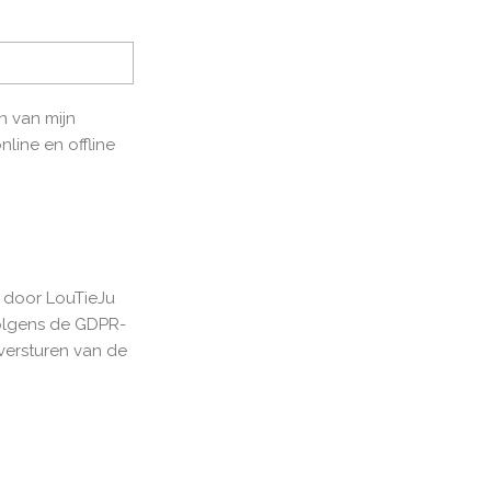
 van mijn
nline en offline
 door LouTieJu
lgens de GDPR-
 versturen van de