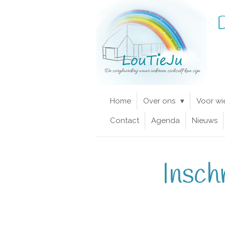
Ga
D
direct
naar
de
hoofdinhoud
Home
Over ons
Voor wi
Contact
Agenda
Nieuws
Insch