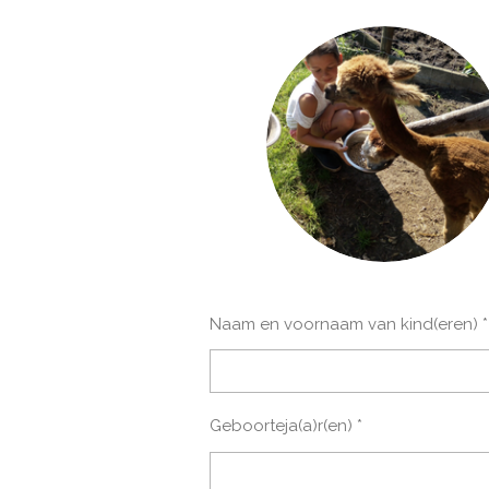
Naam en voornaam van kind(eren) *
Geboorteja(a)r(en) *