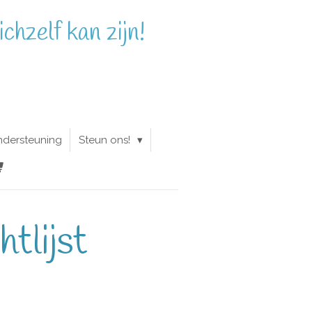
chzelf kan zijn!
ndersteuning
Steun ons!
tlijst