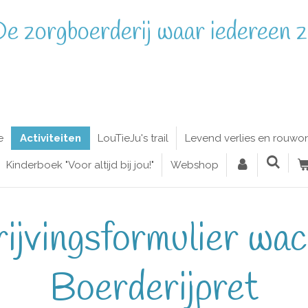
e zorgboerderij waar iedereen zi
e
Activiteiten
LouTieJu's trail
Levend verlies en rouwo
Kinderboek "Voor altijd bij jou!"
Webshop
rijvingsformulier wach
Boerderijpret