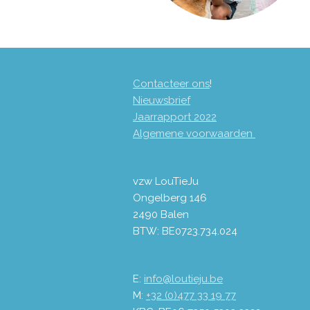
Contacteer ons
!
Nieuwsbrief
Jaarrapport 2
022
Algemene voorwaarden
vzw LouTieJu
Ongelberg 146
2490 Balen
BTW: BE0723.734.024
E:
info@loutieju.be
M:
+32 (0)477 33 19 77