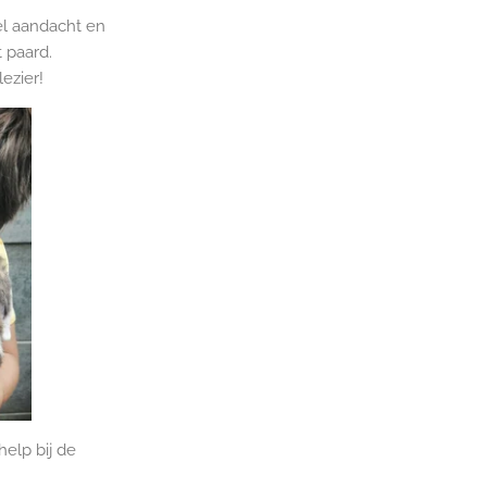
el aandacht en
t paard.
ezier!
elp bij de