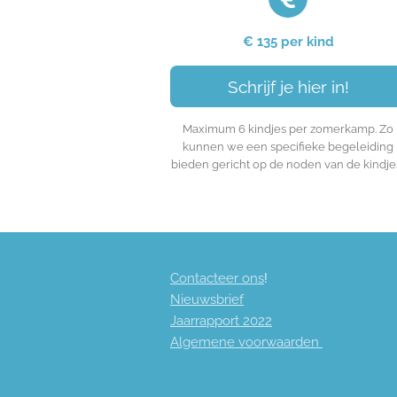
€ 135 per kind
Schrijf je hier in!
Maximum 6 kindjes per zomerkamp. Zo
kunnen we een specifieke begeleiding
bieden gericht op de noden van de kindjes
Contacteer ons
!
Nieuwsbrief
Jaarrapport 2
022
Algemene voorwaarden