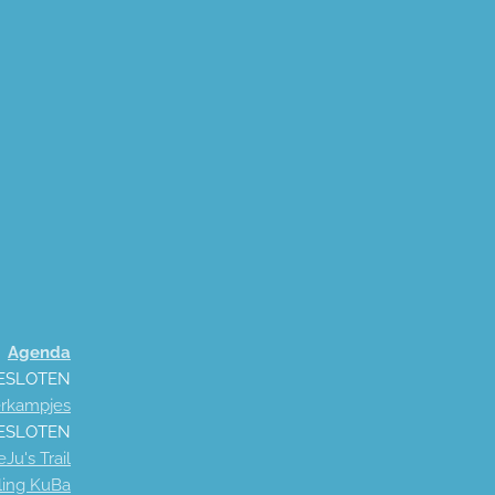
Agenda
 GESLOTEN
rkampjes
 GESLOTEN
Ju's Trail
ling KuBa