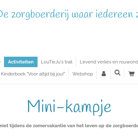
e zorgboerderij waar iedereen zi
e
Activiteiten
LouTieJu's trail
Levend verlies en rouwond
Kinderboek "Voor altijd bij jou!"
Webshop
Mini-kampje
niet tijdens de zomervakantie van het leven op de zorgboerder