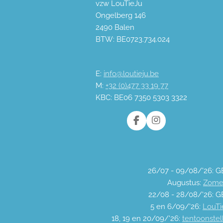
vzw LouTieJu
Ongelberg 146
2490 Balen
BTW: BE0723.734.024
E:
info@loutieju.be
M:
+32 (0)477 33 19 77
KBC: BE06 7350 5303 3322
F
I
a
n
c
s
e
t
b
a
o
g
26/07 - 09/08/'26:
o
r
Augustus:
Zome
k
a
22/08 - 28/08/'26:
m
5 en 6/09/'26:
LouTie
18, 19 en 20/09/'26:
tentoonstel