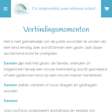
Ga
De zorgboerderij waar iedereen zichzelf kan zijn!
direct
naar
de
Verbindingsmomenten
hoofdinhoud
Het is niet gemakkelijk om de juiste woorden te vinden als
een kind ernstig ziek wordt binnen een gezin, laat staan
als het kind komt te overlijden.
Samen
zijn
met het gezin, de familie, vrienden of
lotgenoten terwijl een mooie herinnering wordt gecreëerd
of een gestorven kind op een mooie manier herdenken.
Samen
ziekte, verdriet of rouw dragen en gedragen
worden.
Samen
!
vzw LouTieJu organiseert workshops en sessies om