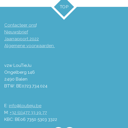
TOP
Contacteer ons
!
Nieuwsbrief
Jaarrapport 2
022
Algemene voorwaarden
vzw LouTieJu
Ongelberg 146
2490 Balen
BTW: BE0723.734.024
E:
info@loutieju.be
M:
+32 (0)477 33 19 77
KBC: BE06 7350 5303 3322