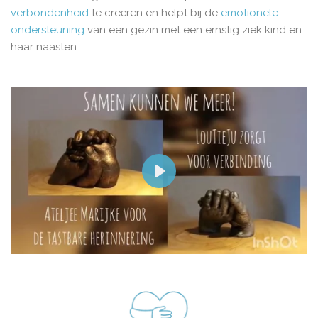
verbondenheid
te creëren en helpt bij de
emotionele
ondersteuning
van een gezin met een ernstig ziek kind en
haar naasten.
P
l
a
y