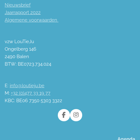
Nieuwsbrief
Jaarrapport 2
022
Algemene voorwaarden
vzw LouTieJu
Ongelberg 146
2490 Balen
BTW: BE0723.734.024
E:
info@loutieju.be
M:
+32 (0)477 33 19 77
KBC: BE06 7350 5303 3322
F
I
a
n
c
s
e
t
Agenda
b
a