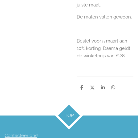
juiste maat.
De maten vallen gewoon.
Bestel voor 5 maart aan
10% korting. Daarna geldt
de winkelprijs van €28.
D
D
S
D
e
e
h
e
l
e
a
l
e
l
r
e
n
e
n
TOP
Contacteer ons
!