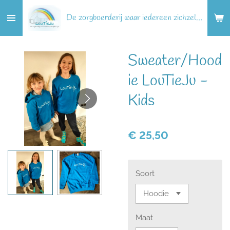
Ga
De zorgboerderij waar iedereen zichzelf kan zijn!
direct
naar
de
Sweater/Hood
hoofdinhoud
ie LouTieJu -
Kids
€ 25,50
Soort
Maat