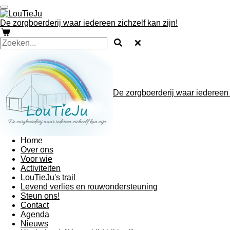
Ga
direct
De zorgboerderij waar iedereen zichzelf kan zijn!
naar
de
hoofdinhoud
De zorgboerderij waar iedereen z
Home
Over ons
Voor wie
Activiteiten
LouTieJu's trail
Levend verlies en rouwondersteuning
Steun ons!
Contact
Agenda
Nieuws