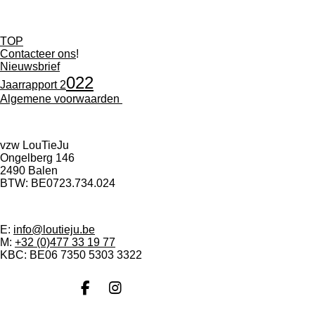
TOP
Contacteer ons
!
Nieuwsbrief
022
Jaarrapport 2
Algemene voorwaarden
vzw LouTieJu
Ongelberg 146
2490 Balen
BTW: BE0723.734.024
E:
info@loutieju.be
M:
+32 (0)477 33 19 77
KBC: BE06 7350 5303 3322
F
I
a
n