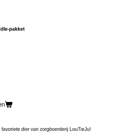
ddle-pakket
en
 favoriete dier van zorgboerderij LouTieJu!