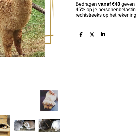
Bedragen
vanaf €40
geven 
45% op je personenbelasting
rechtstreeks op het rekeni
D
D
S
e
e
h
l
e
a
e
l
r
n
e