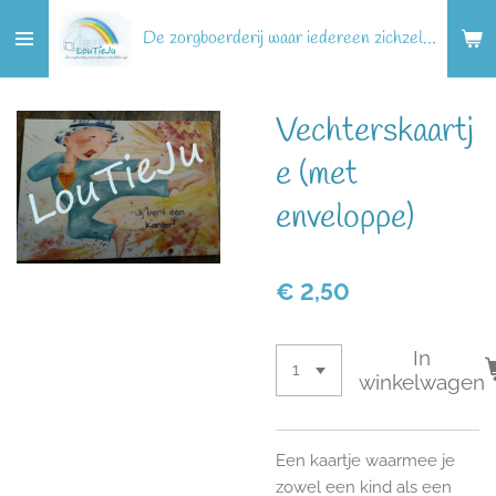
Ga
De zorgboerderij waar iedereen zichzelf kan zijn!
direct
naar
de
Vechterskaartj
hoofdinhoud
e (met
enveloppe)
€ 2,50
In
winkelwagen
Een kaartje waarmee je
zowel een kind als een