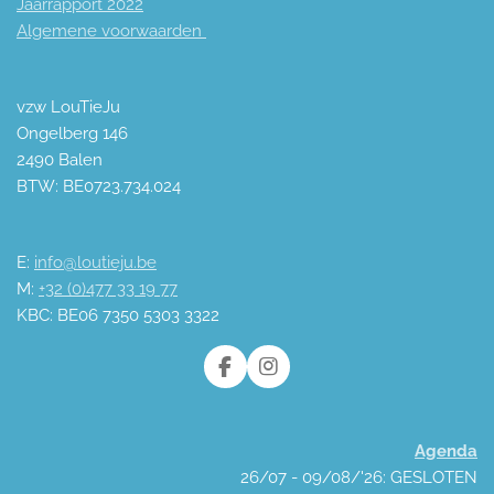
Jaarrapport 2
022
Algemene voorwaarden
vzw LouTieJu
Ongelberg 146
2490 Balen
BTW: BE0723.734.024
E:
info@loutieju.be
M:
+32 (0)477 33 19 77
KBC: BE06 7350 5303 3322
F
I
a
n
c
s
e
t
Agenda
b
a
o
g
26/07 - 09/08/'26: GESLOTEN