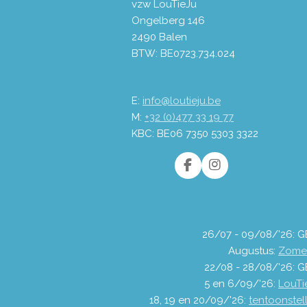
vzw LouTieJu
Ongelberg 146
2490 Balen
BTW: BE0723.734.024
E:
info@loutieju.be
M:
+32 (0)477 33 19 77
KBC: BE06 7350 5303 3322
F
I
a
n
c
s
e
t
b
a
o
g
26/07 - 09/08/'26: 
o
r
Augustus:
Zome
k
a
22/08 - 28/08/'26:
m
5 en 6/09/'26:
LouTie
18, 19 en 20/09/'26:
tentoonstel