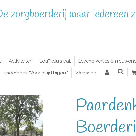
e zorgboerderij waar iedereen zi
e
Activiteiten
LouTieJu's trail
Levend verlies en rouwon
Kinderboek "Voor altijd bij jou!"
Webshop
Paardenk
Boerderi