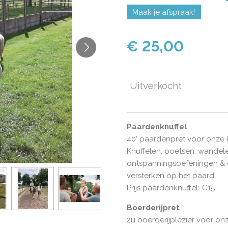
Maak je afspraak!
€ 25,00
Uitverkocht
Paardenknuffel
40' paardenpret voor onze 
Knuffelen, poetsen, wandel
ontspanningsoefeningen & o
versterken op het paard.
Prijs paardenknuffel: €15
Boerderijpret
2u boerderijplezier voor on