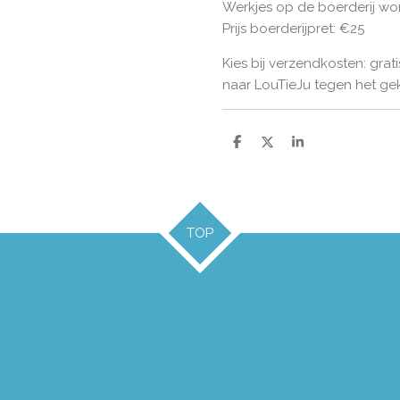
Werkjes op de boerderij wo
Prijs boerderijpret: €25
Kies bij verzendkosten: gr
naar LouTieJu tegen het g
D
D
S
e
e
h
l
e
a
e
l
r
n
e
TOP