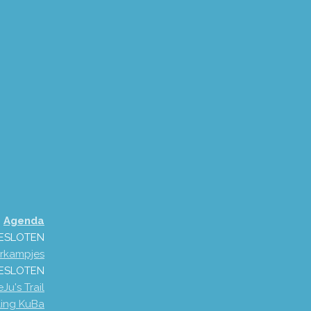
Agenda
GESLOTEN
rkampjes
 GESLOTEN
Ju's Trail
ling KuBa