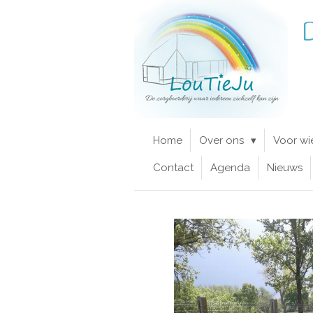
Ga
D
direct
naar
de
hoofdinhoud
Home
Over ons
Voor wi
Contact
Agenda
Nieuws