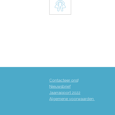
Contacteer ons
!
Nieuwsbrief
Jaarrapport 2
022
Algemene voorwaarden