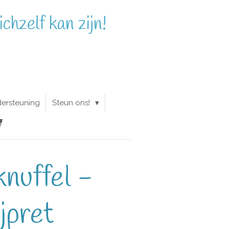
chzelf kan zijn!
dersteuning
Steun ons!
nuffel -
jpret