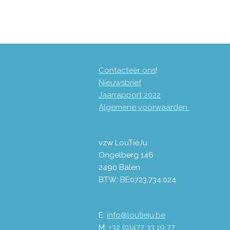
Contacteer ons
!
Nieuwsbrief
Jaarrapport 2
022
Algemene voorwaarden
vzw LouTieJu
Ongelberg 146
2490 Balen
BTW: BE0723.734.024
E:
info@loutieju.be
M:
+32 (0)477 33 19 77