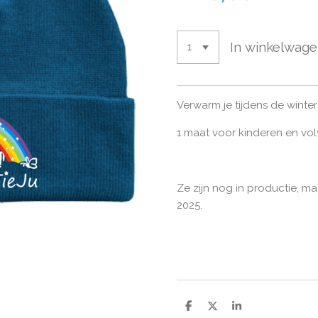
In winkelwag
Verwarm je tijdens de winte
1 maat voor kinderen en v
Ze zijn nog in productie, m
2025.
D
D
S