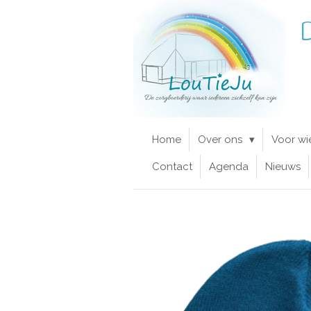
Ga
D
direct
naar
de
hoofdinhoud
Home
Over ons
Voor wi
Contact
Agenda
Nieuws