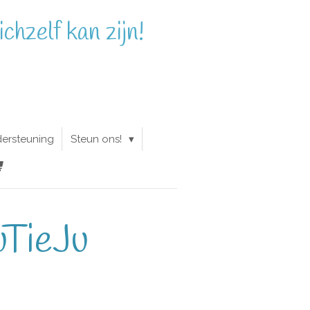
chzelf kan zijn!
dersteuning
Steun ons!
uTieJu