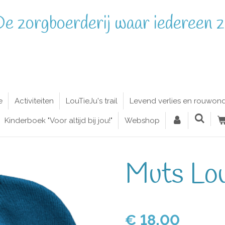
e zorgboerderij waar iedereen zi
e
Activiteiten
LouTieJu's trail
Levend verlies en rouwon
Kinderboek "Voor altijd bij jou!"
Webshop
Muts Lo
€ 18,00