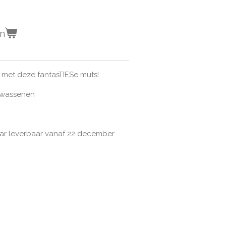
en
r met deze fantasTIESe muts!
olwassenen
aar leverbaar vanaf 22 december