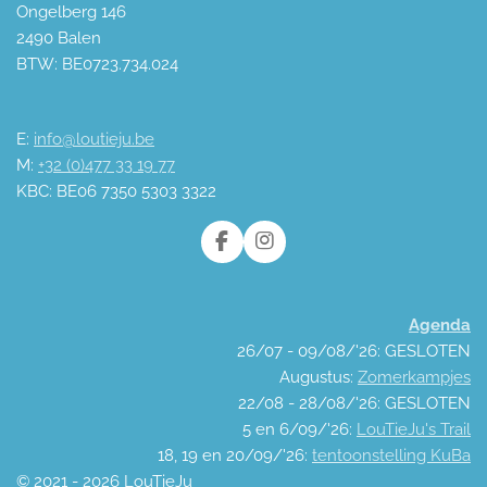
Ongelberg 146
2490 Balen
BTW: BE0723.734.024
E:
info@loutieju.be
M:
+32 (0)477 33 19 77
KBC: BE06 7350 5303 3322
F
I
a
n
c
s
e
t
Agenda
b
a
o
g
26/07 - 09/08/'26: GESLOTEN
o
r
Augustus:
Zomerkampjes
k
a
22/08 - 28/08/'26: GESLOTEN
m
5 en 6/09/'26:
LouTieJu's Trail
18, 19 en 20/09/'26:
tentoonstelling KuBa
© 2021 - 2026 LouTieJu