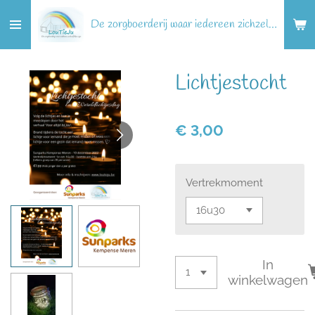
Ga
De zorgboerderij waar iedereen zichzelf kan zijn!
direct
naar
de
Lichtjestocht
hoofdinhoud
€ 3,00
Vertrekmoment
In
winkelwagen