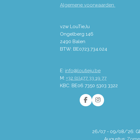
Algemene voorwaarden
vzw LouTieJu
Ongelberg 146
2490 Balen
BTW: BE0723.734.024
E:
info@loutieju.be
M:
+32 (0)477 33 19 77
KBC: BE06 7350 5303 3322
F
I
a
n
c
s
e
t
b
a
o
g
26/07 - 09/08/'26: 
o
r
Augustus:
Zome