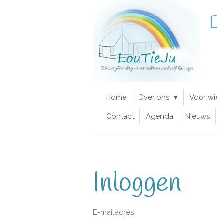
Ga
D
direct
naar
de
hoofdinhoud
Home
Over ons
Voor wi
Contact
Agenda
Nieuws
Inloggen
E-mailadres